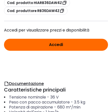
copia
Cod. prodotto HIARB36DAW4Z
copia
Cod. produttore RB36DAW4Z
Accedi per visualizzare prezzi e disponibilità
Accedi
Documentazione
Caratteristiche principali
Tensione nominale
-
36
V
Peso con pacco accumulatore
-
3.5
kg
Potenza di aspirazione
-
680
m³/min