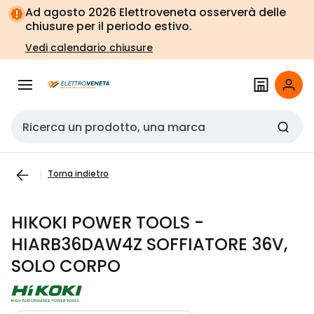
Vai alla
Vai
Ad agosto 2026 Elettroveneta osserverà delle
navigazione
alla
chiusure per il periodo estivo.
pagina
Vedi calendario chiusure
Cerca input
Torna indietro
HIKOKI POWER TOOLS -
HIARB36DAW4Z SOFFIATORE 36V,
SOLO CORPO