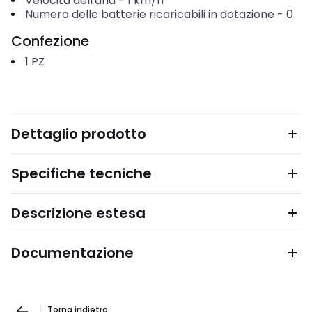
Velocità dell'aria
-
1
km/h
Numero delle batterie ricaricabili in dotazione
-
0
Confezione
1
PZ
Dettaglio prodotto
Specifiche tecniche
Descrizione estesa
Documentazione
Torna indietro