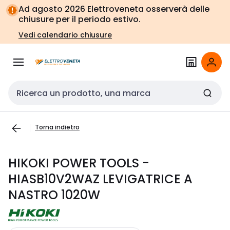
Vai alla
Vai
Ad agosto 2026 Elettroveneta osserverà delle
navigazione
alla
chiusure per il periodo estivo.
pagina
Vedi calendario chiusure
Cerca input
Torna indietro
HIKOKI POWER TOOLS -
HIASB10V2WAZ LEVIGATRICE A
NASTRO 1020W