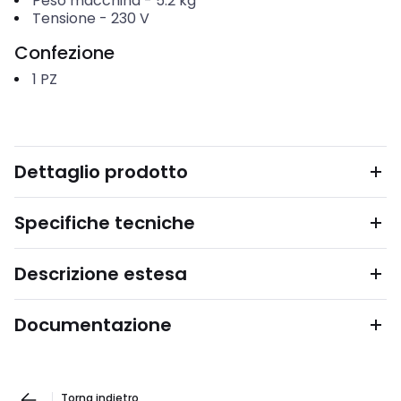
Peso macchina
-
5.2
kg
Tensione
-
230
V
Confezione
1
PZ
Dettaglio prodotto
Specifiche tecniche
Descrizione estesa
Documentazione
Torna indietro