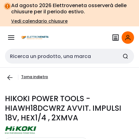
Vai alla
Vai
Ad agosto 2026 Elettroveneta osserverà delle
navigazione
alla
chiusure per il periodo estivo.
pagina
Vedi calendario chiusure
Cerca input
Torna indietro
HIKOKI POWER TOOLS -
HIAWH18DCWRZ AVVIT. IMPULSI
18V, HEX1/4 , 2XMVA