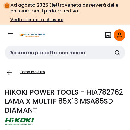
Vai alla
Vai
Ad agosto 2026 Elettroveneta osserverà delle
navigazione
alla
chiusure per il periodo estivo.
pagina
Vedi calendario chiusure
Cerca input
Torna indietro
HIKOKI POWER TOOLS - HIA782762
LAMA X MULTIF 85X13 MSA85SD
DIAMANT