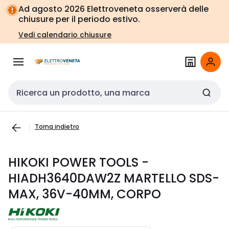
Vai alla
Vai
Ad agosto 2026 Elettroveneta osserverà delle
navigazione
alla
chiusure per il periodo estivo.
pagina
Vedi calendario chiusure
Cerca input
Torna indietro
HIKOKI POWER TOOLS -
HIADH3640DAW2Z MARTELLO SDS-
MAX, 36V-40MM, CORPO