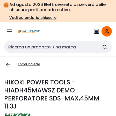
Vai alla
Vai
Ad agosto 2026 Elettroveneta osserverà delle
navigazione
alla
chiusure per il periodo estivo.
pagina
Vedi calendario chiusure
Cerca input
Torna indietro
HIKOKI POWER TOOLS -
HIADH45MAWSZ DEMO-
PERFORATORE SDS-MAX,45MM
11.3J