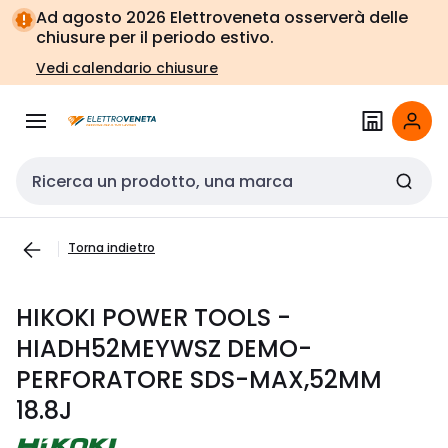
Vai alla
Vai
Ad agosto 2026 Elettroveneta osserverà delle
navigazione
alla
chiusure per il periodo estivo.
pagina
Vedi calendario chiusure
Cerca input
Torna indietro
HIKOKI POWER TOOLS -
HIADH52MEYWSZ DEMO-
PERFORATORE SDS-MAX,52MM
18.8J