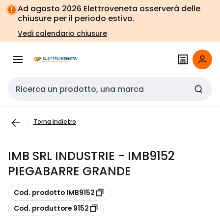
Vai alla
Vai
Ad agosto 2026 Elettroveneta osserverà delle
navigazione
alla
chiusure per il periodo estivo.
pagina
Vedi calendario chiusure
Cerca input
Torna indietro
IMB SRL INDUSTRIE - IMB9152
PIEGABARRE GRANDE
copia
Cod. prodotto IMB9152
copia
Cod. produttore 9152