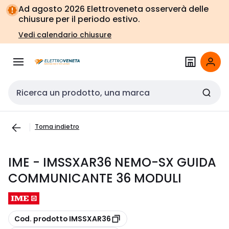
Vai alla
Vai
Ad agosto 2026 Elettroveneta osserverà delle
navigazione
alla
chiusure per il periodo estivo.
pagina
Vedi calendario chiusure
Cerca input
Torna indietro
IME - IMSSXAR36 NEMO-SX GUIDA
COMMUNICANTE 36 MODULI
copia
Cod. prodotto IMSSXAR36