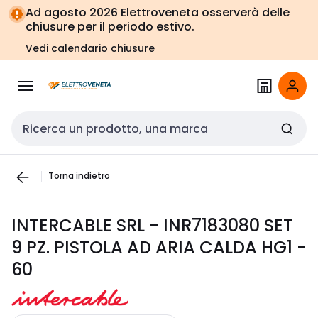
Vai alla
Vai
Ad agosto 2026 Elettroveneta osserverà delle
navigazione
alla
chiusure per il periodo estivo.
pagina
Vedi calendario chiusure
Cerca input
Torna indietro
INTERCABLE SRL - INR7183080 SET
9 PZ. PISTOLA AD ARIA CALDA HG1 -
60