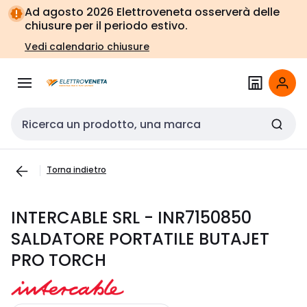
Vai alla
Vai
Ad agosto 2026 Elettroveneta osserverà delle
navigazione
alla
chiusure per il periodo estivo.
pagina
Vedi calendario chiusure
Cerca input
Torna indietro
INTERCABLE SRL - INR7150850
SALDATORE PORTATILE BUTAJET
PRO TORCH