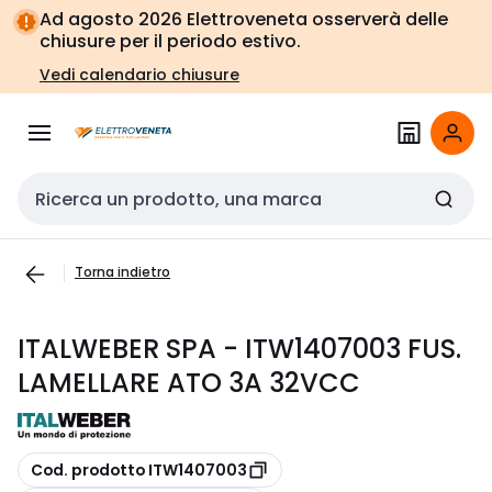
Vai alla
Vai
Ad agosto 2026 Elettroveneta osserverà delle
navigazione
alla
chiusure per il periodo estivo.
pagina
Vedi calendario chiusure
Cerca input
Torna indietro
ITALWEBER SPA - ITW1407003 FUS.
LAMELLARE ATO 3A 32VCC
copia
Cod. prodotto ITW1407003