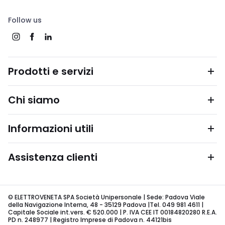
Follow us
Prodotti e servizi
Chi siamo
Informazioni utili
Assistenza clienti
© ELETTROVENETA SPA Società Unipersonale | Sede: Padova Viale
della Navigazione Interna, 48 - 35129 Padova |Tel. 049 981 4611 |
Capitale Sociale int.vers. € 520.000 | P. IVA CEE IT 00184820280 R.E.A.
PD n. 248977 | Registro Imprese di Padova n. 44121bis