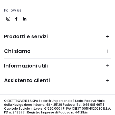
Follow us
Prodotti e servizi
Chi siamo
Informazioni utili
Assistenza clienti
© ELETTROVENETA SPA Società Unipersonale | Sede: Padova Viale
della Navigazione Interna, 48 - 35129 Padova |Tel. 049 981 4611 |
Capitale Sociale int.vers. € 520.000 | P. IVA CEE IT 00184820280 R.E.A.
PD n. 248977 | Registro Imprese di Padova n. 44121bis