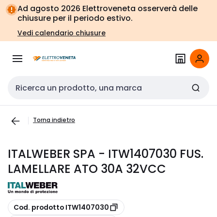
Vai alla
Vai
Ad agosto 2026 Elettroveneta osserverà delle
navigazione
alla
chiusure per il periodo estivo.
pagina
Vedi calendario chiusure
Cerca input
Torna indietro
ITALWEBER SPA - ITW1407030 FUS.
LAMELLARE ATO 30A 32VCC
copia
Cod. prodotto ITW1407030