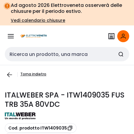
Vai alla
Vai
Ad agosto 2026 Elettroveneta osserverà delle
navigazione
alla
chiusure per il periodo estivo.
pagina
Vedi calendario chiusure
Cerca input
Torna indietro
ITALWEBER SPA - ITW1409035 FUS
TRB 35A 80VDC
copia
Cod. prodotto ITW1409035