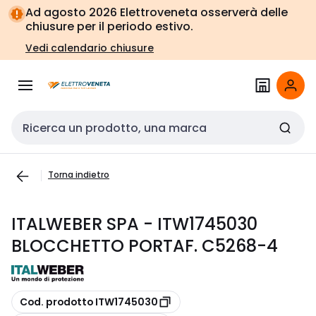
Vai alla
Vai
Ad agosto 2026 Elettroveneta osserverà delle
navigazione
alla
chiusure per il periodo estivo.
pagina
Vedi calendario chiusure
Cerca input
Torna indietro
ITALWEBER SPA - ITW1745030
BLOCCHETTO PORTAF. C5268-4
copia
Cod. prodotto ITW1745030