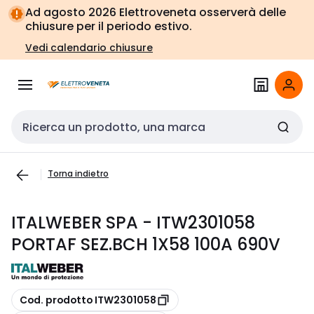
Vai alla
Vai
Ad agosto 2026 Elettroveneta osserverà delle
navigazione
alla
chiusure per il periodo estivo.
pagina
Vedi calendario chiusure
Cerca input
Torna indietro
ITALWEBER SPA - ITW2301058
PORTAF SEZ.BCH 1X58 100A 690V
copia
Cod. prodotto ITW2301058