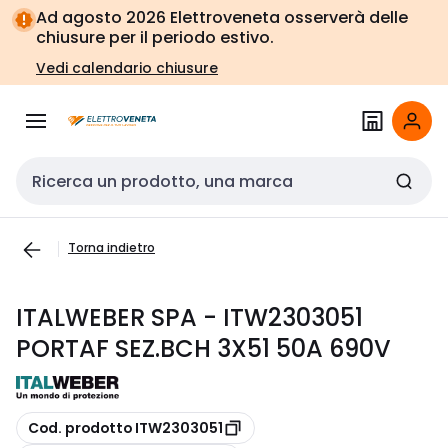
Vai alla
Vai
Ad agosto 2026 Elettroveneta osserverà delle
navigazione
alla
chiusure per il periodo estivo.
pagina
Vedi calendario chiusure
Cerca input
Torna indietro
ITALWEBER SPA - ITW2303051
PORTAF SEZ.BCH 3X51 50A 690V
copia
Cod. prodotto ITW2303051