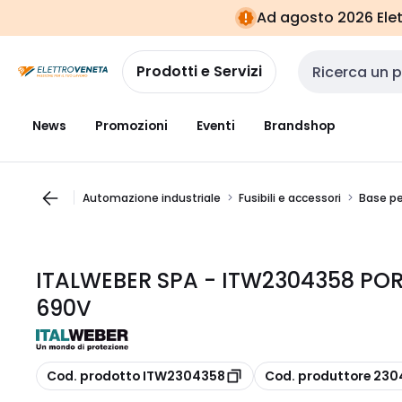
Vai alla
Vai
Ad agosto 2026 Elett
navigazione
alla
pagina
Prodotti e Servizi
Cerca input
News
Promozioni
Eventi
Brandshop
Automazione industriale
Fusibili e accessori
Base per 
ITALWEBER SPA - ITW2304358 POR
690V
copia
copia
Cod. prodotto ITW2304358
Cod. produttore 23