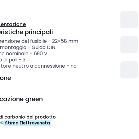
entazione
istiche principali
ensione del fusibile
-
22×58 mm
i montaggio
-
Guida DIN
ne nominale
-
690
V
di poli
-
3
tore neutro a connessione
-
no
ione
icazione green
di carbonio del prodotto
eq
Stima Elettroveneta