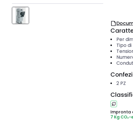
Docum
Caratter
Per dim
Tipo d
Tensio
Numero 
Condut
Confez
2
PZ
Classif
Impronta 
7 Kg CO₂-