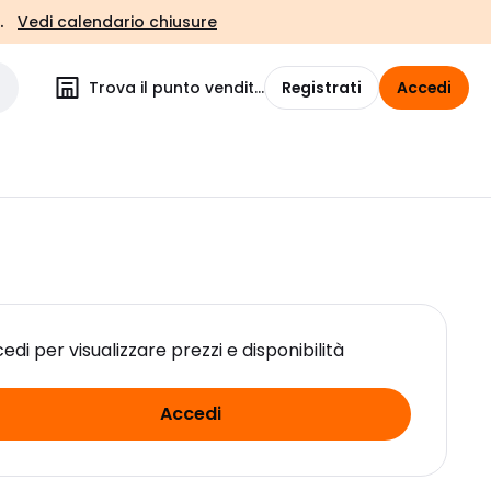
.
Vedi calendario chiusure
Trova il punto vendita
Registrati
Accedi
edi per visualizzare prezzi e disponibilità
Accedi