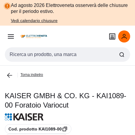
Vai alla
Vai
Ad agosto 2026 Elettroveneta osserverà delle chiusure
navigazione
alla
per il periodo estivo.
pagina
Vedi calendario chiusure
Cerca input
Torna indietro
KAISER GMBH & CO. KG - KAI1089-
00 Foratoio Variocut
copia
Cod. prodotto KAI1089-00