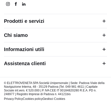
Prodotti e servizi
Chi siamo
Informazioni utili
Assistenza clienti
© ELETTROVENETA SPA Società Unipersonale | Sede: Padova Viale della
Navigazione Interna, 48 - 35129 Padova |Tel. 049 981 4611 | Capitale
Sociale int.vers. € 520.000 | P. IVA CEE IT 00184820280 R.E.A. PD n.
248977 | Registro Imprese di Padova n. 44121bis
Privacy Policy
Cookies policy
Gestisci Cookies