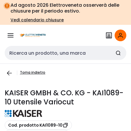
Vai alla
Vai
Ad agosto 2026 Elettroveneta osserverà delle
navigazione
alla
chiusure per il periodo estivo.
pagina
Vedi calendario chiusure
Cerca input
Torna indietro
KAISER GMBH & CO. KG - KAI1089-
10 Utensile Variocut
copia
Cod. prodotto KAI1089-10