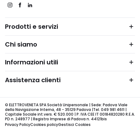
Prodotti e servizi
Chi siamo
Informazioni utili
Assistenza clienti
© ELETTROVENETA SPA Società Unipersonale | Sede: Padova Viale
della Navigazione Interna, 48 - 35129 Padova |Tel. 049 981 4611 |
Capitale Sociale int.vers. € 520.000 | P. IVA CEE IT 00184820280 R.E.A.
PD n. 248977 | Registro Imprese di Padova n. 44121bis
Privacy Policy
Cookies policy
Gestisci Cookies