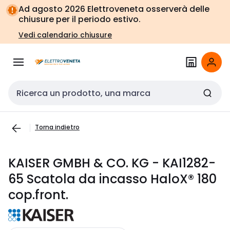
Vai alla
Vai
Ad agosto 2026 Elettroveneta osserverà delle
navigazione
alla
chiusure per il periodo estivo.
pagina
Vedi calendario chiusure
Cerca input
Torna indietro
KAISER GMBH & CO. KG - KAI1282-
65 Scatola da incasso HaloX® 180
cop.front.