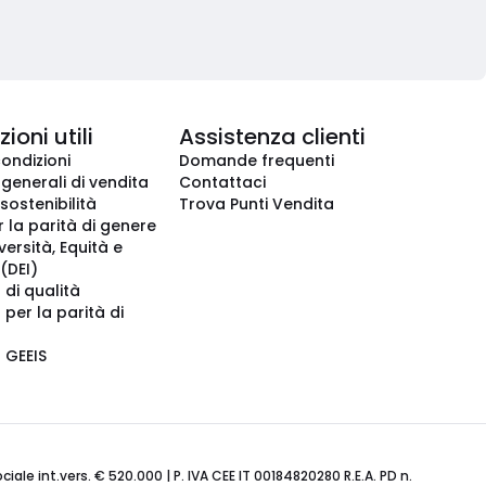
ioni utili
Assistenza clienti
condizioni
Domande frequenti
 generali di vendita
Contattaci
 sostenibilità
Trova Punti Vendita
r la parità di genere
iversità, Equità e
(DEI)
 di qualità
 per la parità di
o GEEIS
ale int.vers. € 520.000 | P. IVA CEE IT 00184820280 R.E.A. PD n.