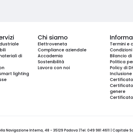
ervizi
Chi siamo
Informaz
dustriale
Elettroveneta
Termini e 
ili
Compliance aziendale
Condizioni
ateriali di
Accademia
Bilancio di
Sostenibilità
Politica pe
ion
Lavora con noi
Policy di D
smart lighting
Inclusione 
sse
Certificato
Certificato
genere
Certificat
 Navigazione Interna, 48 - 35129 Padova |Tel. 049 981 4611 | Capitale Soci