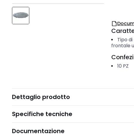
Docum
Caratter
Tipo di
frontale 
Confez
10
PZ
Dettaglio prodotto
Specifiche tecniche
Documentazione