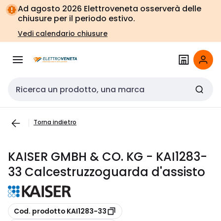
Vai alla
Vai
Ad agosto 2026 Elettroveneta osserverà delle
navigazione
alla
chiusure per il periodo estivo.
pagina
Vedi calendario chiusure
Cerca input
Torna indietro
KAISER GMBH & CO. KG - KAI1283-
33 Calcestruzzoguarda d'assisto
copia
Cod. prodotto KAI1283-33