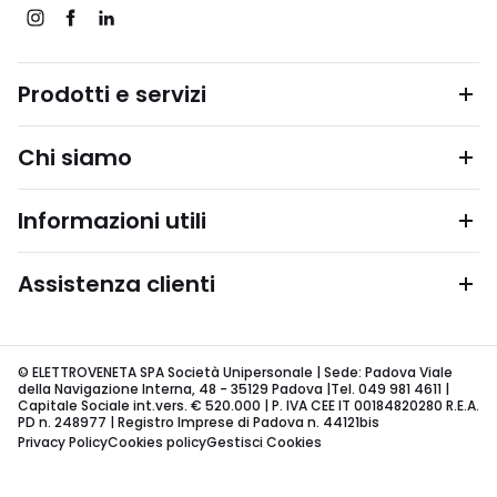
Prodotti e servizi
Chi siamo
Informazioni utili
Assistenza clienti
© ELETTROVENETA SPA Società Unipersonale | Sede: Padova Viale
della Navigazione Interna, 48 - 35129 Padova |Tel. 049 981 4611 |
Capitale Sociale int.vers. € 520.000 | P. IVA CEE IT 00184820280 R.E.A.
PD n. 248977 | Registro Imprese di Padova n. 44121bis
Privacy Policy
Cookies policy
Gestisci Cookies