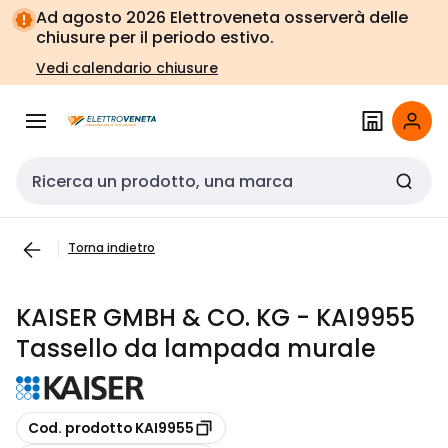
Vai alla
Vai
Ad agosto 2026 Elettroveneta osserverà delle
navigazione
alla
chiusure per il periodo estivo.
pagina
Vedi calendario chiusure
Cerca input
Torna indietro
KAISER GMBH & CO. KG - KAI9955
Tassello da lampada murale
copia
Cod. prodotto KAI9955