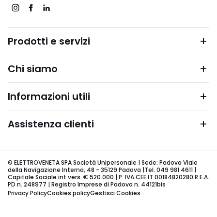
Prodotti e servizi
Chi siamo
Informazioni utili
Assistenza clienti
© ELETTROVENETA SPA Società Unipersonale | Sede: Padova Viale
della Navigazione Interna, 48 - 35129 Padova |Tel. 049 981 4611 |
Capitale Sociale int.vers. € 520.000 | P. IVA CEE IT 00184820280 R.E.A.
PD n. 248977 | Registro Imprese di Padova n. 44121bis
Privacy Policy
Cookies policy
Gestisci Cookies