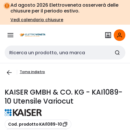
Vai alla
Vai
Ad agosto 2026 Elettroveneta osserverà delle
navigazione
alla
chiusure per il periodo estivo.
pagina
Vedi calendario chiusure
Cerca input
Torna indietro
KAISER GMBH & CO. KG - KAI1089-
10 Utensile Variocut
copia
Cod. prodotto KAI1089-10