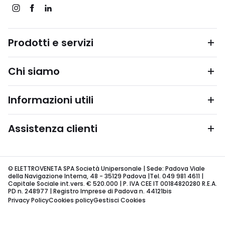
Prodotti e servizi
Chi siamo
Informazioni utili
Assistenza clienti
© ELETTROVENETA SPA Società Unipersonale | Sede: Padova Viale
della Navigazione Interna, 48 - 35129 Padova |Tel. 049 981 4611 |
Capitale Sociale int.vers. € 520.000 | P. IVA CEE IT 00184820280 R.E.A.
PD n. 248977 | Registro Imprese di Padova n. 44121bis
Privacy Policy
Cookies policy
Gestisci Cookies