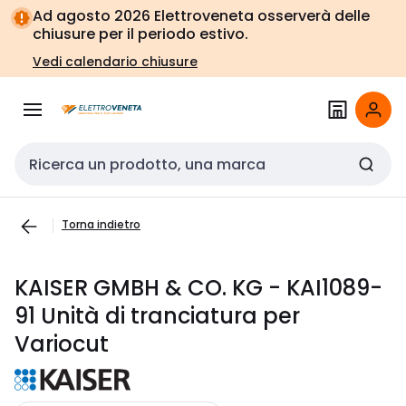
Vai alla
Vai
Ad agosto 2026 Elettroveneta osserverà delle
navigazione
alla
chiusure per il periodo estivo.
pagina
Vedi calendario chiusure
Cerca input
Torna indietro
KAISER GMBH & CO. KG - KAI1089-
91 Unità di tranciatura per
Variocut