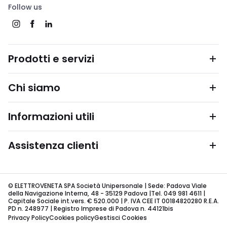
Follow us
Prodotti e servizi
Chi siamo
Informazioni utili
Assistenza clienti
© ELETTROVENETA SPA Società Unipersonale | Sede: Padova Viale
della Navigazione Interna, 48 - 35129 Padova |Tel. 049 981 4611 |
Capitale Sociale int.vers. € 520.000 | P. IVA CEE IT 00184820280 R.E.A.
PD n. 248977 | Registro Imprese di Padova n. 44121bis
Privacy Policy
Cookies policy
Gestisci Cookies