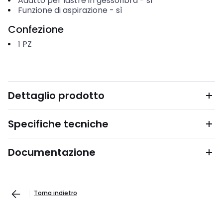
Adatto per lastre in gessofibra
-
sì
Funzione di aspirazione
-
sì
Confezione
1
PZ
Dettaglio prodotto
Specifiche tecniche
Documentazione
Torna indietro