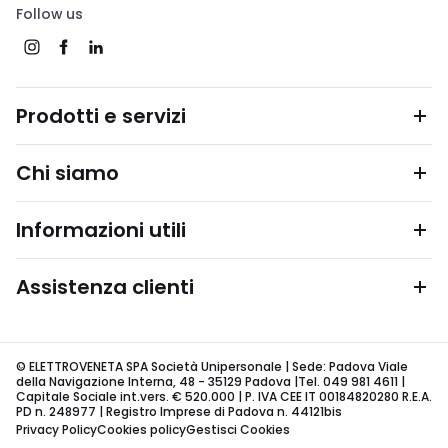
Follow us
Prodotti e servizi
Chi siamo
Informazioni utili
Assistenza clienti
© ELETTROVENETA SPA Società Unipersonale | Sede: Padova Viale
della Navigazione Interna, 48 - 35129 Padova |Tel. 049 981 4611 |
Capitale Sociale int.vers. € 520.000 | P. IVA CEE IT 00184820280 R.E.A.
PD n. 248977 | Registro Imprese di Padova n. 44121bis
Privacy Policy
Cookies policy
Gestisci Cookies