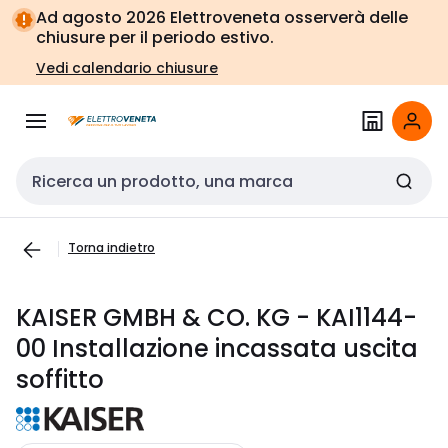
Vai alla
Vai
Ad agosto 2026 Elettroveneta osserverà delle
navigazione
alla
chiusure per il periodo estivo.
pagina
Vedi calendario chiusure
Cerca input
Torna indietro
KAISER GMBH & CO. KG - KAI1144-
00 Installazione incassata uscita
soffitto