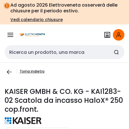
Vai alla
Vai
Ad agosto 2026 Elettroveneta osserverà delle
navigazione
alla
chiusure per il periodo estivo.
pagina
Vedi calendario chiusure
Cerca input
Torna indietro
KAISER GMBH & CO. KG - KAI1283-
02 Scatola da incasso HaloX® 250
cop.front.