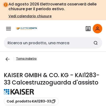
Vai alla
Vai
Ad agosto 2026 Elettroveneta osserverà delle
navigazione
alla
chiusure per il periodo estivo.
pagina
Vedi calendario chiusure
Cerca input
Torna indietro
KAISER GMBH & CO. KG - KAI1283-
33 Calcestruzzoguarda d'assisto
copia
Cod. prodotto KAI1283-33