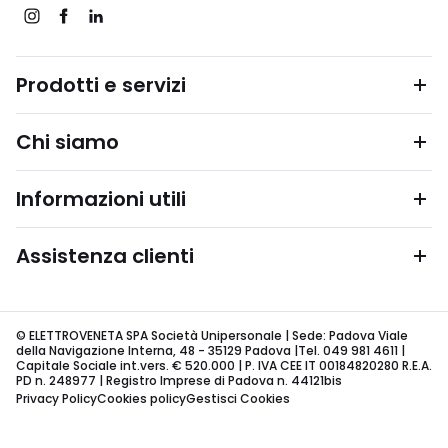
Prodotti e servizi
Chi siamo
Informazioni utili
Assistenza clienti
© ELETTROVENETA SPA Società Unipersonale | Sede: Padova Viale
della Navigazione Interna, 48 - 35129 Padova |Tel. 049 981 4611 |
Capitale Sociale int.vers. € 520.000 | P. IVA CEE IT 00184820280 R.E.A.
PD n. 248977 | Registro Imprese di Padova n. 44121bis
Privacy Policy
Cookies policy
Gestisci Cookies