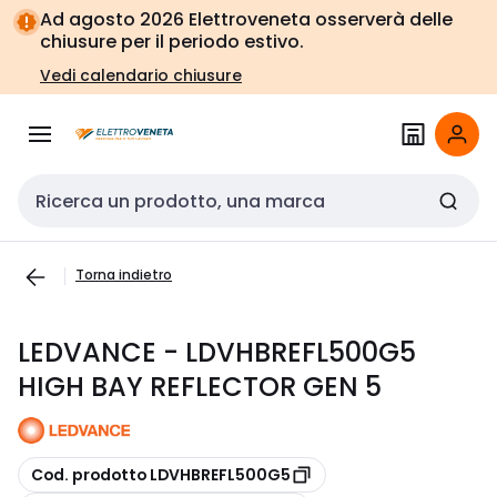
Vai alla
Vai
Ad agosto 2026 Elettroveneta osserverà delle
navigazione
alla
chiusure per il periodo estivo.
pagina
Vedi calendario chiusure
Cerca input
Torna indietro
LEDVANCE - LDVHBREFL500G5
HIGH BAY REFLECTOR GEN 5
copia
Cod. prodotto LDVHBREFL500G5