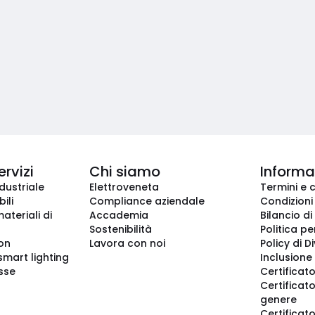
ervizi
Chi siamo
Informaz
dustriale
Elettroveneta
Termini e 
ili
Compliance aziendale
Condizioni
ateriali di
Accademia
Bilancio di
Sostenibilità
Politica pe
ion
Lavora con noi
Policy di D
smart lighting
Inclusione 
sse
Certificato
Certificato
genere
Certificat