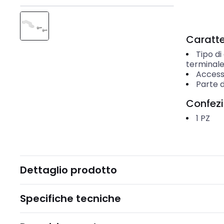
Caratter
Tipo di
terminal
Access
Parte d
Confez
1
PZ
Dettaglio prodotto
Specifiche tecniche