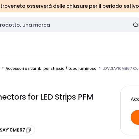
roveneta osserverà delle chiusure per il periodo estivo
Accessori e ricambi per striscia / tubo luminoso
LDVLSAY10MB67 Conn
tors for LED Strips PFM
Acc
 LSAY10MB67