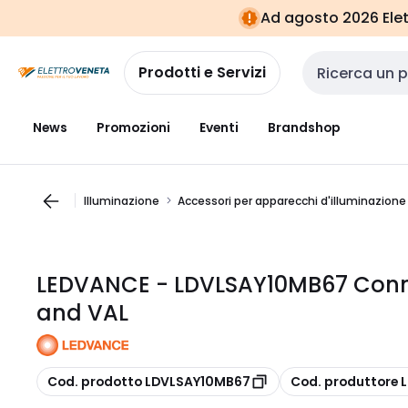
Vai alla
Vai
Ad agosto 2026 Elett
navigazione
alla
pagina
Prodotti e Servizi
Cerca input
News
Promozioni
Eventi
Brandshop
Illuminazione
Accessori per apparecchi d'illuminazione
LEDVANCE - LDVLSAY10MB67 Connec
and VAL
copia
copia
Cod. prodotto LDVLSAY10MB67
Cod. produttore