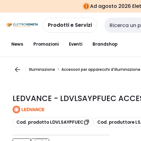
Vai alla
Vai
Ad agosto 2026 Elett
navigazione
alla
pagina
Prodotti e Servizi
Cerca input
News
Promozioni
Eventi
Brandshop
Illuminazione
Accessori per apparecchi d'illuminazione
LEDVANCE - LDVLSAYPFUEC ACCES
copia
copia
Cod. prodotto LDVLSAYPFUEC
Cod. produttore L