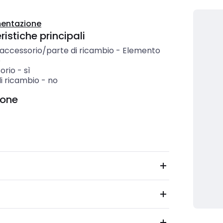
entazione
istiche principali
 accessorio/parte di ricambio
-
Elemento
e
orio
-
sì
i ricambio
-
no
ione