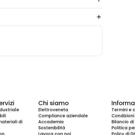
ervizi
Chi siamo
Informaz
dustriale
Elettroveneta
Termini e 
ili
Compliance aziendale
Condizioni
ateriali di
Accademia
Bilancio di
Sostenibilità
Politica pe
ion
Lavora con noi
Policy di D