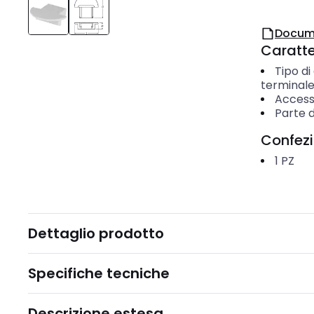
Docum
Caratter
Tipo di
terminal
Access
Parte d
Confez
1
PZ
Dettaglio prodotto
Specifiche tecniche
Descrizione estesa