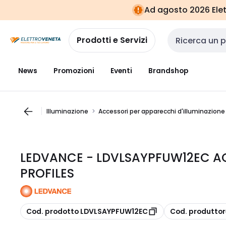
Vai alla
Vai
Ad agosto 2026 Elett
navigazione
alla
pagina
Prodotti e Servizi
Cerca input
News
Promozioni
Eventi
Brandshop
Illuminazione
Accessori per apparecchi d'illuminazione
LEDVANCE - LDVLSAYPFUW12EC AC
PROFILES
copia
copia
Cod. prodotto LDVLSAYPFUW12EC
Cod. produtto