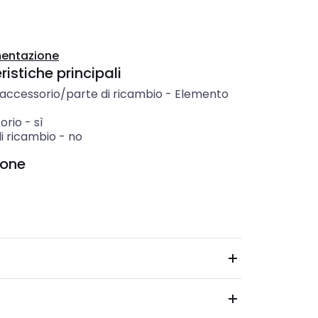
entazione
istiche principali
 accessorio/parte di ricambio
-
Elemento
e
orio
-
sì
i ricambio
-
no
ione