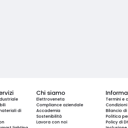
ervizi
Chi siamo
Informaz
dustriale
Elettroveneta
Termini e 
ili
Compliance aziendale
Condizioni
ateriali di
Accademia
Bilancio di
Sostenibilità
Politica pe
ion
Lavora con noi
Policy di D
smart lighting
Inclusione 