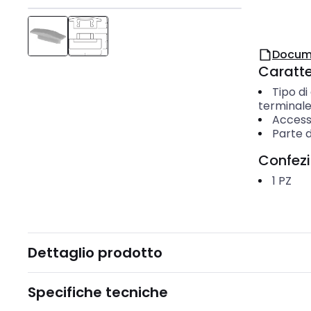
Docum
Caratter
Tipo di
terminal
Access
Parte d
Confez
1
PZ
Dettaglio prodotto
Specifiche tecniche