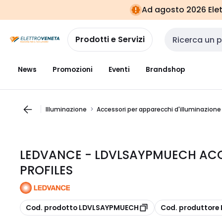
Vai alla
Vai
Ad agosto 2026 Elett
navigazione
alla
pagina
Prodotti e Servizi
Cerca input
News
Promozioni
Eventi
Brandshop
Illuminazione
Accessori per apparecchi d'illuminazione
LEDVANCE - LDVLSAYPMUECH ACC
PROFILES
copia
copia
Cod. prodotto LDVLSAYPMUECH
Cod. produttor