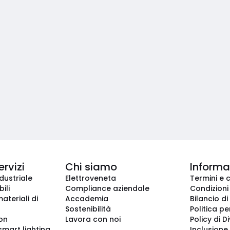
ervizi
Chi siamo
Informaz
dustriale
Elettroveneta
Termini e 
ili
Compliance aziendale
Condizioni
ateriali di
Accademia
Bilancio di
Sostenibilità
Politica pe
ion
Lavora con noi
Policy di D
smart lighting
Inclusione 