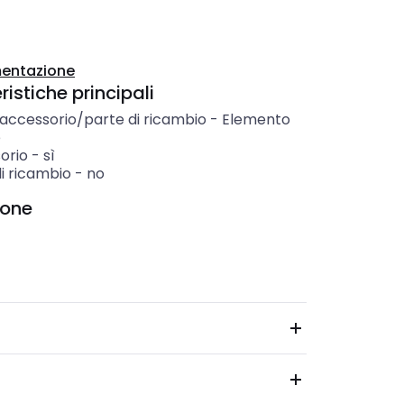
entazione
istiche principali
 accessorio/parte di ricambio
-
Elemento
e
orio
-
sì
i ricambio
-
no
ione