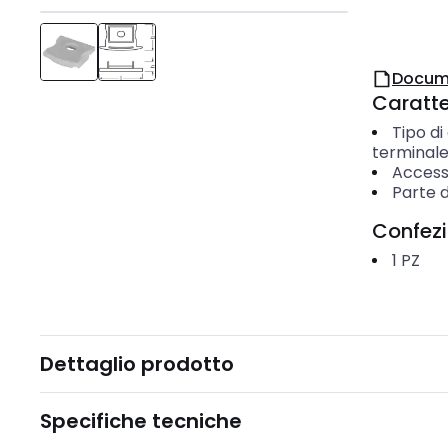
Docum
Caratter
Tipo di
terminal
Access
Parte d
Confez
1
PZ
Dettaglio prodotto
Specifiche tecniche