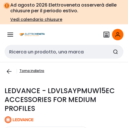
Vai alla
Vai
Ad agosto 2026 Elettroveneta osserverà delle
navigazione
alla
chiusure per il periodo estivo.
pagina
Vedi calendario chiusure
Cerca input
Torna indietro
LEDVANCE - LDVLSAYPMUW15EC
ACCESSORIES FOR MEDIUM
PROFILES