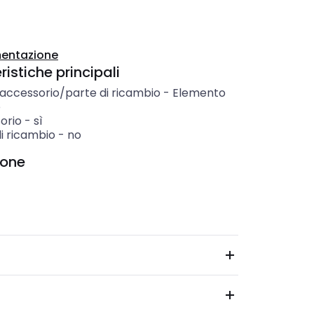
entazione
istiche principali
 accessorio/parte di ricambio
-
Elemento
e
orio
-
sì
i ricambio
-
no
ione