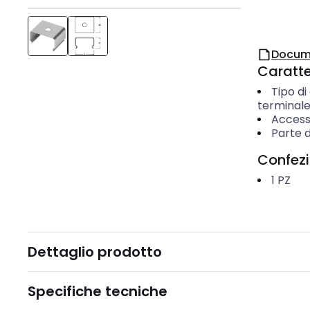
Docum
Caratter
Tipo di
terminal
Access
Parte d
Confez
1
PZ
Dettaglio prodotto
Specifiche tecniche