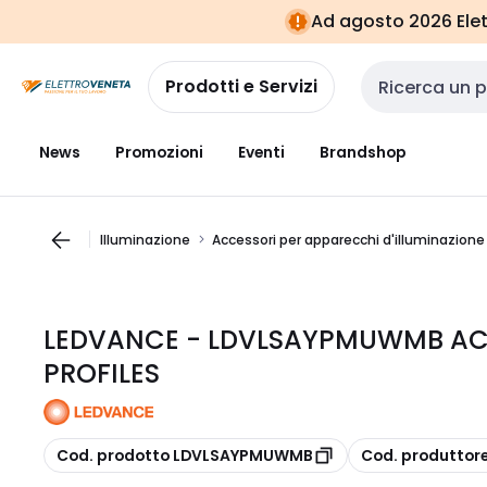
Vai alla
Vai
Ad agosto 2026 Elett
navigazione
alla
pagina
Prodotti e Servizi
Cerca input
News
Promozioni
Eventi
Brandshop
Illuminazione
Accessori per apparecchi d'illuminazione
LEDVANCE - LDVLSAYPMUWMB AC
PROFILES
copia
copia
Cod. prodotto LDVLSAYPMUWMB
Cod. produtto