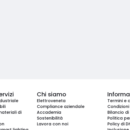
ervizi
Chi siamo
Informaz
dustriale
Elettroveneta
Termini e 
ili
Compliance aziendale
Condizioni
ateriali di
Accademia
Bilancio di
Sostenibilità
Politica pe
ion
Lavora con noi
Policy di D
smart lighting
Inclusione 