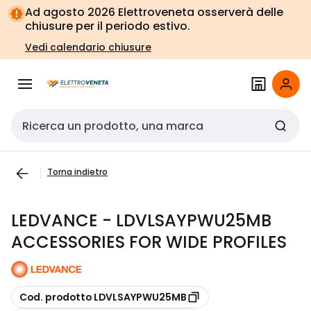
Vai alla
Vai
Ad agosto 2026 Elettroveneta osserverà delle
navigazione
alla
chiusure per il periodo estivo.
pagina
Vedi calendario chiusure
Cerca input
Torna indietro
LEDVANCE - LDVLSAYPWU25MB
ACCESSORIES FOR WIDE PROFILES
copia
Cod. prodotto LDVLSAYPWU25MB