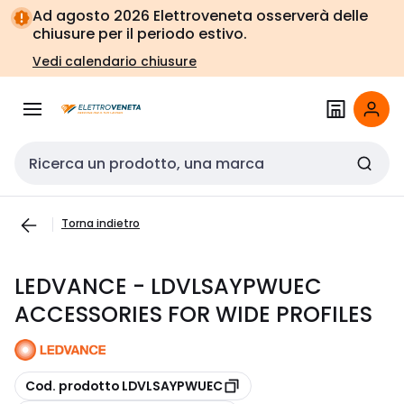
Vai alla
Vai
Ad agosto 2026 Elettroveneta osserverà delle
navigazione
alla
chiusure per il periodo estivo.
pagina
Vedi calendario chiusure
Cerca input
Torna indietro
LEDVANCE - LDVLSAYPWUEC
ACCESSORIES FOR WIDE PROFILES
copia
Cod. prodotto LDVLSAYPWUEC