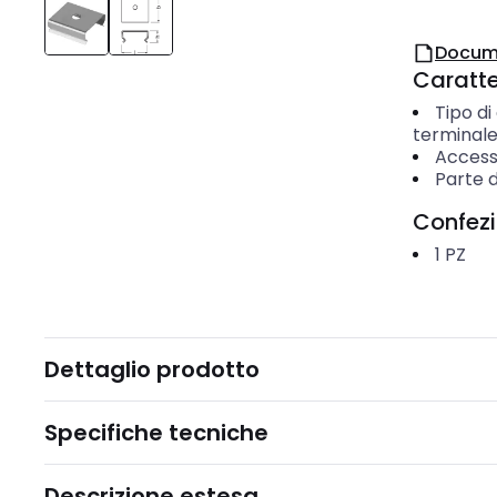
Docum
Caratter
Tipo di
terminal
Access
Parte d
Confez
1
PZ
Dettaglio prodotto
Specifiche tecniche
Descrizione estesa