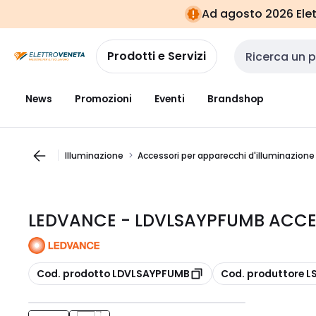
Vai alla
Vai
Ad agosto 2026 Elett
navigazione
alla
pagina
Prodotti e Servizi
Cerca input
News
Promozioni
Eventi
Brandshop
Illuminazione
Accessori per apparecchi d'illuminazione
LEDVANCE - LDVLSAYPFUMB ACCES
copia
copia
Cod. prodotto LDVLSAYPFUMB
Cod. produttore 