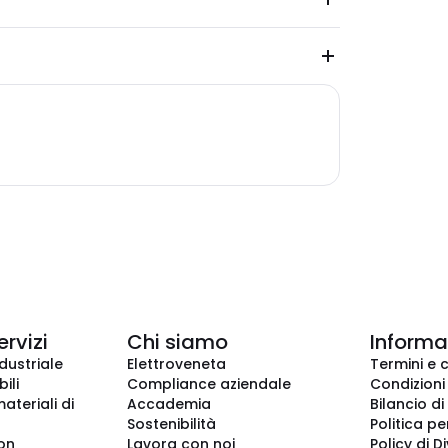
ervizi
Chi siamo
Informaz
dustriale
Elettroveneta
Termini e 
ili
Compliance aziendale
Condizioni
ateriali di
Accademia
Bilancio di
Sostenibilità
Politica pe
ion
Lavora con noi
Policy di D