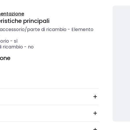
entazione
istiche principali
 accessorio/parte di ricambio
-
Elemento
e
orio
-
sì
i ricambio
-
no
ione