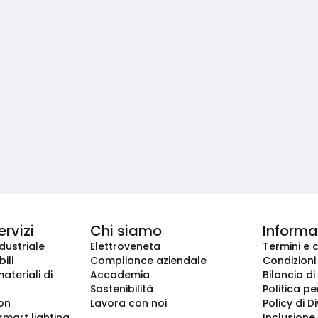
ervizi
Chi siamo
Informaz
dustriale
Elettroveneta
Termini e 
ili
Compliance aziendale
Condizioni
ateriali di
Accademia
Bilancio di
Sostenibilità
Politica pe
ion
Lavora con noi
Policy di D
smart lighting
Inclusione 