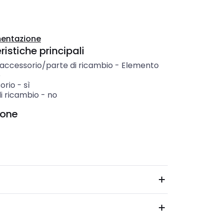
entazione
istiche principali
 accessorio/parte di ricambio
-
Elemento
e
orio
-
sì
i ricambio
-
no
ione