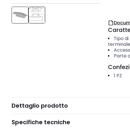
Docum
Caratter
Tipo di
terminal
Access
Parte d
Confez
1
PZ
Dettaglio prodotto
Specifiche tecniche