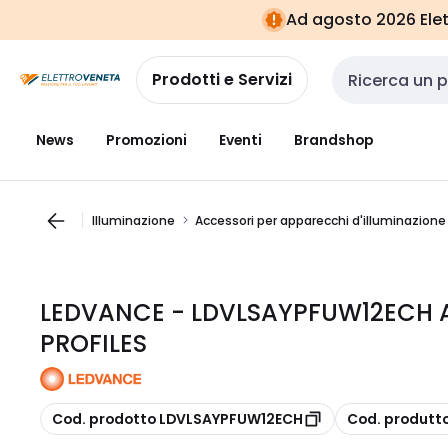
Vai alla
Vai
Ad agosto 2026 Elett
navigazione
alla
pagina
Prodotti e Servizi
Cerca input
News
Promozioni
Eventi
Brandshop
Illuminazione
Accessori per apparecchi d'illuminazione
LEDVANCE - LDVLSAYPFUW12ECH 
PROFILES
copia
copia
Cod. prodotto LDVLSAYPFUW12ECH
Cod. produtt