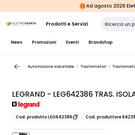
Vai alla
Vai
Ad agosto 2026 Elett
navigazione
alla
pagina
Prodotti e Servizi
Cerca input
News
Promozioni
Eventi
Brandshop
Automazione industriale
Trasformatori
Trasformat
LEGRAND - LEG642386 TRAS. ISOLA
copia
copia
Cod. prodotto LEG642386
Cod. produttore 6423