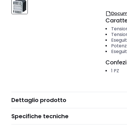
Docum
Caratter
Tension
Tensio
Esegui
Potenz
Esegui
Confez
1
PZ
Dettaglio prodotto
Specifiche tecniche