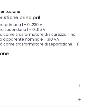
entazione
istiche principali
e primaria 1
-
0...230
V
ne secondaria 1
-
0...115
V
to come trasformatore di sicurezza
-
no
a apparente nominale
-
310
VA
to come trasformatore di separazione
-
sì
ione