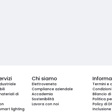
ervizi
Chi siamo
Informaz
dustriale
Elettroveneta
Termini e 
ili
Compliance aziendale
Condizioni
ateriali di
Accademia
Bilancio di
Sostenibilità
Politica pe
ion
Lavora con noi
Policy di D
smart lighting
Inclusione 