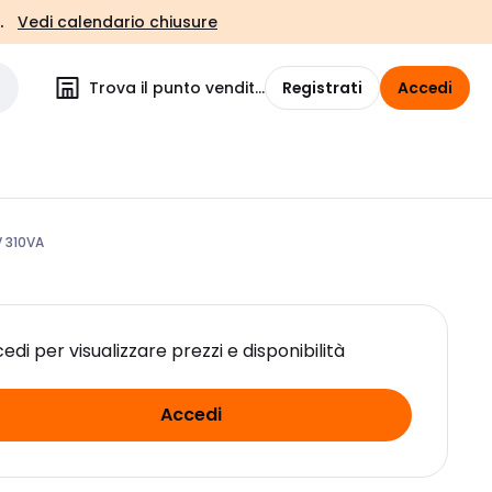
.
Vedi calendario chiusure
Trova il punto vendita
Registrati
Accedi
V 310VA
edi per visualizzare prezzi e disponibilità
Accedi