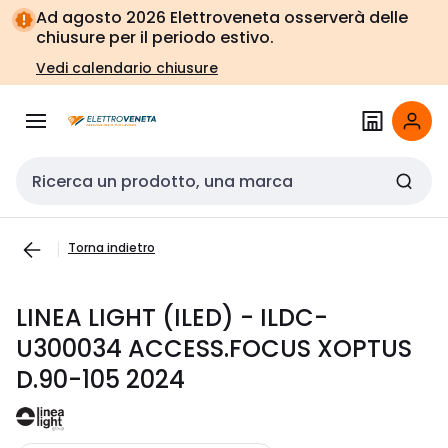
Vai alla
Vai
Ad agosto 2026 Elettroveneta osserverà delle
navigazione
alla
chiusure per il periodo estivo.
pagina
Vedi calendario chiusure
Cerca input
Torna indietro
LINEA LIGHT (ILED) - ILDC-
U300034 ACCESS.FOCUS XOPTUS
D.90-105 2024