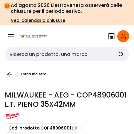
Vai alla
Vai
Ad agosto 2026 Elettroveneta osserverà delle
navigazione
alla
chiusure per il periodo estivo.
pagina
Vedi calendario chiusure
Cerca input
Torna indietro
MILWAUKEE - AEG - COP48906001
L.T. PIENO 35X42MM
copia
Cod. prodotto COP48906001