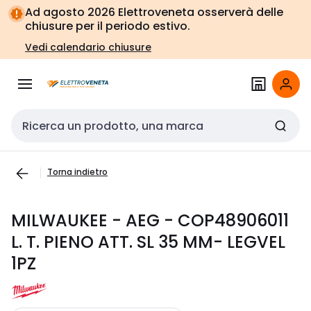
Vai alla
Vai
Ad agosto 2026 Elettroveneta osserverà delle
navigazione
alla
chiusure per il periodo estivo.
pagina
Vedi calendario chiusure
Cerca input
Torna indietro
MILWAUKEE - AEG - COP48906011
L. T. PIENO ATT. SL 35 MM- LEGVEL
1PZ