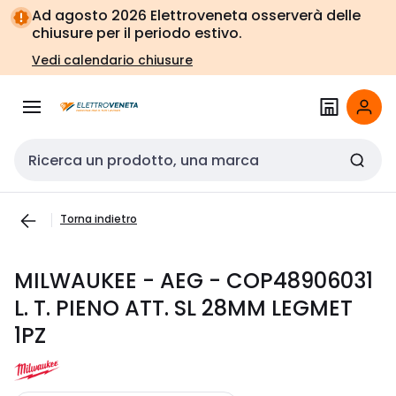
Vai alla
Vai
Ad agosto 2026 Elettroveneta osserverà delle
navigazione
alla
chiusure per il periodo estivo.
pagina
Vedi calendario chiusure
Cerca input
Torna indietro
MILWAUKEE - AEG - COP48906031
L. T. PIENO ATT. SL 28MM LEGMET
1PZ