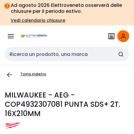
Vai alla
Vai
Ad agosto 2026 Elettroveneta osserverà delle
navigazione
alla
chiusure per il periodo estivo.
pagina
Vedi calendario chiusure
Cerca input
Torna indietro
MILWAUKEE - AEG -
COP4932307081 PUNTA SDS+ 2T.
16X210MM