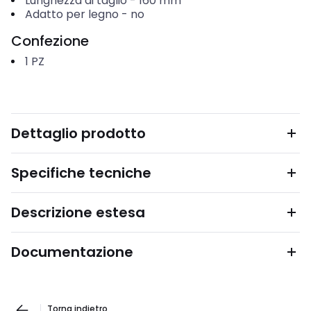
Lunghezza di taglio
-
160
mm
Adatto per legno
-
no
Confezione
1
PZ
Dettaglio prodotto
Specifiche tecniche
Descrizione estesa
Documentazione
Torna indietro