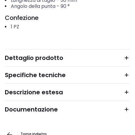
Lunghezza di taglio
-
50
mm
Angolo della punta
-
90
°
Confezione
1
PZ
Dettaglio prodotto
Specifiche tecniche
Descrizione estesa
Documentazione
Torna indietro