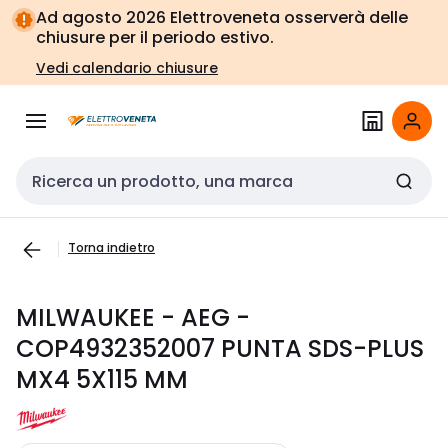
Vai alla
Vai
Ad agosto 2026 Elettroveneta osserverà delle
navigazione
alla
chiusure per il periodo estivo.
pagina
Vedi calendario chiusure
Cerca input
Torna indietro
MILWAUKEE - AEG -
COP4932352007 PUNTA SDS-PLUS
MX4 5X115 MM