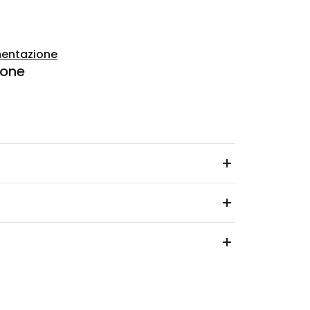
entazione
ione