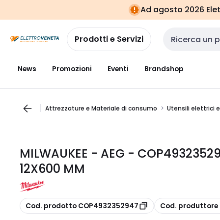
Vai alla
Vai
Ad agosto 2026 Elett
navigazione
alla
pagina
Prodotti e Servizi
Cerca input
News
Promozioni
Eventi
Brandshop
Attrezzature e Materiale di consumo
Utensili elettrici 
MILWAUKEE - AEG - COP4932352
12X600 MM
copia
copia
Cod. prodotto COP4932352947
Cod. produttor