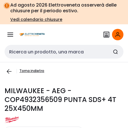
Vai alla
Vai
Ad agosto 2026 Elettroveneta osserverà delle
navigazione
alla
chiusure per il periodo estivo.
pagina
Vedi calendario chiusure
Cerca input
Torna indietro
MILWAUKEE - AEG -
COP4932356509 PUNTA SDS+ 4T
25X450MM