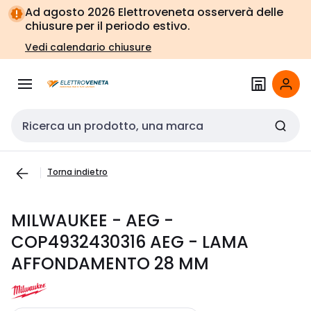
Vai alla
Vai
Ad agosto 2026 Elettroveneta osserverà delle
navigazione
alla
chiusure per il periodo estivo.
pagina
Vedi calendario chiusure
Cerca input
Torna indietro
MILWAUKEE - AEG -
COP4932430316 AEG - LAMA
AFFONDAMENTO 28 MM